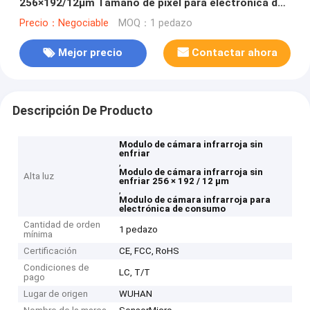
256×192/12μm Tamaño de píxel para electrónica de
consumo
Precio：Negociable
MOQ：1 pedazo
Mejor precio
Contactar ahora
Descripción De Producto
Modulo de cámara infrarroja sin
enfriar
,
Modulo de cámara infrarroja sin
Alta luz
enfriar 256 × 192 / 12 μm
,
Modulo de cámara infrarroja para
electrónica de consumo
Cantidad de orden
1 pedazo
mínima
Certificación
CE, FCC, RoHS
Condiciones de
LC, T/T
pago
Lugar de origen
WUHAN