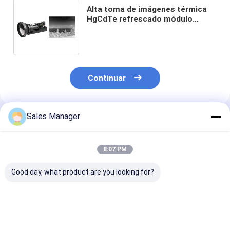
Alta toma de imágenes térmica
HgCdTe refrescado módulo
640x512 el 15μm de la velocidad
de fotogramas MWIR
Continuar
Sales Manager
Productos Recomendados
8:07 PM
Good day, what product are you looking for?
corazones
módulo de la toma de
Módulo termal 