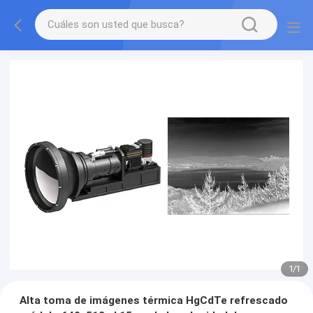
1
/
1
Alta toma de imágenes térmica HgCdTe refrescado