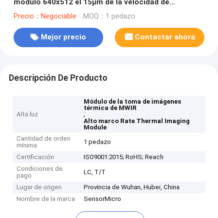
módulo 640x512 el 15μm de la velocidad de
fotogramas MWIR
Precio：Negociable
MOQ：1 pedazo
Mejor precio
Contactar ahora
Descripción De Producto
Módulo de la toma de imágenes
térmica de MWIR
Alta luz
,
Alto marco Rate Thermal Imaging
Module
Cantidad de orden
1 pedazo
mínima
Certificación
ISO9001:2015; RoHS; Reach
Condiciones de
LC, T/T
pago
Lugar de origen
Provincia de Wuhan, Hubei, China
Nombre de la marca
SensorMicro