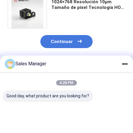
1024×768 Resolución 10μm
Tamaño de píxel Tecnología HOT
MWIR Core de cámara térmica
refrigerada
Continuar
Sales Manager
Productos Recomendados
6:28 PM
Good day, what product are you looking for?
640x512 Resolución
Base infrarroja no
Núcleo de cám
12μm Tamaño de
invasor de la cámara
térmica refrig