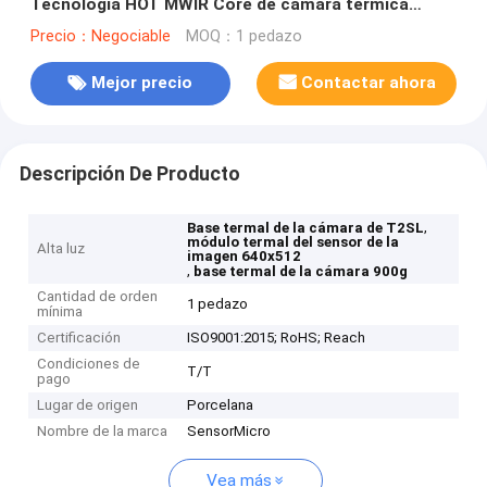
Tecnología HOT MWIR Core de cámara térmica
refrigerada
Precio：Negociable
MOQ：1 pedazo
Mejor precio
Contactar ahora
Descripción De Producto
,
Base termal de la cámara de T2SL
módulo termal del sensor de la
Alta luz
imagen 640x512
,
base termal de la cámara 900g
Cantidad de orden
1 pedazo
mínima
Certificación
ISO9001:2015; RoHS; Reach
Condiciones de
T/T
pago
Lugar de origen
Porcelana
Nombre de la marca
SensorMicro
Vea más