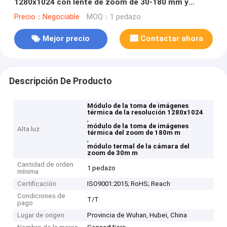
1280x1024 con lente de zoom de 30-180 mm y
detector LWIR no refrigerado
Precio：Negociable
MOQ：1 pedazo
Mejor precio
Contactar ahora
Descripción De Producto
Módulo de la toma de imágenes
térmica de la resolución 1280x1024
,
módulo de la toma de imágenes
Alta luz
térmica del zoom de 180m m
,
módulo termal de la cámara del
zoom de 30m m
Cantidad de orden
1 pedazo
mínima
Certificación
ISO9001:2015; RoHS; Reach
Condiciones de
T/T
pago
Lugar de origen
Provincia de Wuhan, Hubei, China